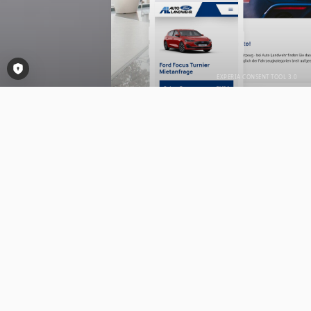
Consent-Tool öffnen
AUTO LANDWEHR - NEU- UND
GEBRAUCHTWAGEN
Für das Autohaus
Auto Landwehr
aus Holdorf
haben wir einen digitalen Showroom realisiert,
der die enorme Servicebreite des