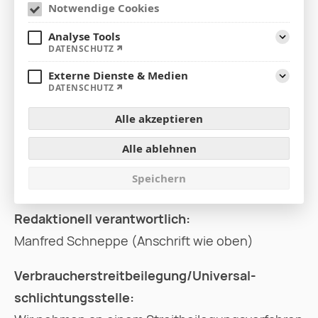
Vertreten durch:
Notwendige Cookies
Manfred Schneppe
Analyse Tools
Aufklap
DATENSCHUTZ
Eintragung im Handelsregister:
Externe Dienste & Medien
Registernummer: HRA 110656
Aufklap
DATENSCHUTZ
Registergericht: Amtsgericht Oldenburg
Alle akzeptieren
Umsatzsteuer-ID:
Alle ablehnen
USt-IdNr. gemäß § 27 a Umsatzsteuergesetz: DE
Speichern
198 745 828
Redaktionell verantwortlich:
Manfred Schneppe (Anschrift wie oben)
Verbraucher­streit­beilegung/Universal­
schlichtungs­stelle: