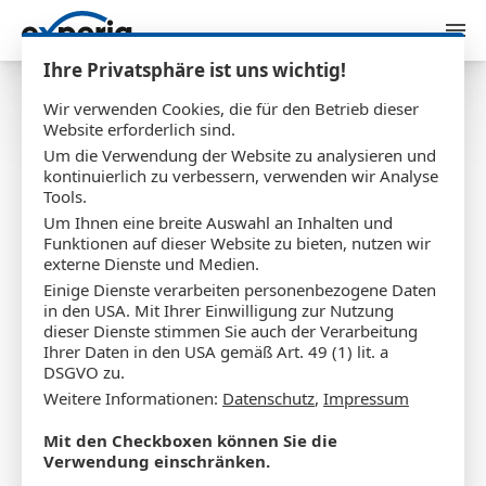
Zum Inhalt springen
Ihre Privatsphäre ist uns wichtig!
Wir verwenden Cookies, die für den Betrieb dieser
Website erforderlich sind.
Um die Verwendung der Website zu analysieren und
Impressum
kontinuierlich zu verbessern, verwenden wir Analyse
Tools.
Um Ihnen eine breite Auswahl an Inhalten und
Funktionen auf dieser Website zu bieten, nutzen wir
externe Dienste und Medien.
experia internet solutions e. K.
Einige Dienste verarbeiten personenbezogene Daten
Marktstr. 1
in den USA. Mit Ihrer Einwilligung zur Nutzung
dieser Dienste stimmen Sie auch der Verarbeitung
49393 Lohne
Ihrer Daten in den USA gemäß Art. 49 (1) lit. a
Tel.: 0 44 42 / 73 09 79
DSGVO zu.
Weitere Informationen:
Datenschutz
,
Impressum
Fax: 0 44 42 / 73 09 78
E-Mail: info@experia.de
Mit den Checkboxen können Sie die
Verwendung einschränken.