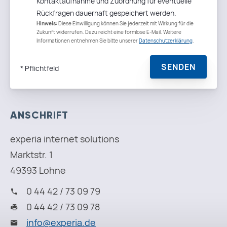
ANSCHRIFT
experia internet solutions
Marktstr. 1
49393 Lohne
0 44 42 / 73 09 79
0 44 42 / 73 09 78
i
n
f
o
@
e
x
p
e
r
i
a
.
d
e