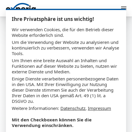
Zum Inhalt springen
Ihre Privatsphäre ist uns wichtig!
Wir verwenden Cookies, die für den Betrieb dieser
Website erforderlich sind.
WEBHOSTING
Um die Verwendung der Website zu analysieren und
kontinuierlich zu verbessern, verwenden wir Analyse
Schnell und
Tools.
Um Ihnen eine breite Auswahl an Inhalten und
Funktionen auf dieser Website zu bieten, nutzen wir
zuverlässig auf
externe Dienste und Medien.
Einige Dienste verarbeiten personenbezogene Daten
deutschen Servern.
in den USA. Mit Ihrer Einwilligung zur Nutzung
dieser Dienste stimmen Sie auch der Verarbeitung
Ihrer Daten in den USA gemäß Art. 49 (1) lit. a
DSGVO zu.
Ihre Daten sind nicht nur sicher, es
Weitere Informationen:
Datenschutz
,
Impressum
werden auch alle Bestimmungen nach
Mit den Checkboxen können Sie die
Verwendung einschränken.
DSGVO eingehalten.