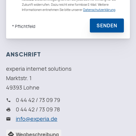
ANSCHRIFT
experia internet solutions
Marktstr. 1
49393 Lohne
0 44 42 / 73 09 79
0 44 42 / 73 09 78
i
n
f
o
@
e
x
p
e
r
i
a
.
d
e
Wegbeschreibung