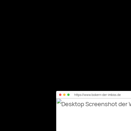
https://
www.bokern-der-imbiss.de