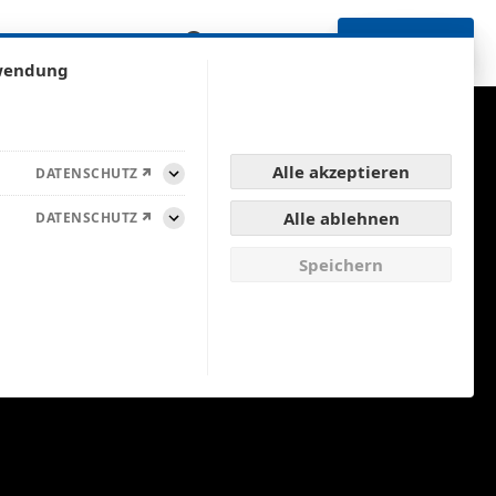
renzen
SUCHE
SUPPORT
KONTAKT
rwendung
Alle akzeptieren
DATENSCHUTZ
ss GmbH
Aufklappen
Alle ablehnen
DATENSCHUTZ
Aufklappen
Speichern