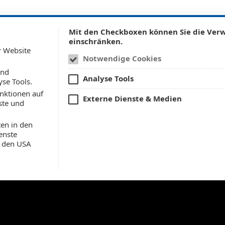
w submenu for: Leistungen
Show submenu for: Refe
utsourcing
Referenzen
News & Updates
Karriere
Mit den Checkboxen können Sie die Ve
einschränken.
r Website
Notwendige Cookies
und
Analyse Tools
yse Tools.
Bokern - der Imbi
nktionen auf
Externe Dienste & Medien
ste und
Konzeption, Entwicklung und Hosting
en in den
enste
n den USA