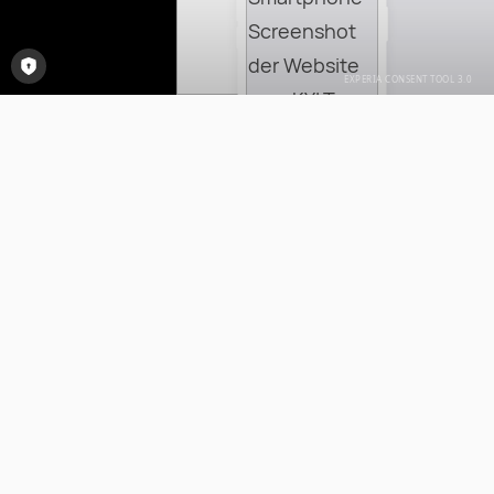
Consent-Tool öffnen
KYLT - DIAGNOSEKITS UND
NACHWEISREAGENZIEN
Nach der Übernahme von KYLT® durch die SAN
Group Biotech Germany GmbH ist nun endlich
die neue und vollständig überarbeitete
Webseite online. Angelehnt wurde das neue