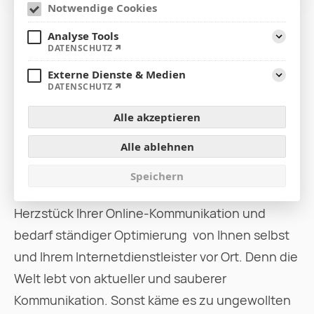
Notwendige Cookies
Manfred Schneppe gibt
Analyse Tools
Internet-Tipps für
Aufklap
DATENSCHUTZ
Unternehmen
Externe Dienste & Medien
Aufklap
DATENSCHUTZ
HOME(PAGE) IS WHERE THE HEART IS.
Alle akzeptieren
Nach dem ersten Abebben des Social-Media-
Alle ablehnen
Hypes rückt sie wieder in den Vordergrund: die
Speichern
Unternehmens-Homepage. Sie dient Ihnen als
Herzstück Ihrer Online-Kommunikation und
bedarf ständiger Optimierung  von Ihnen selbst
und Ihrem Internetdienstleister vor Ort. Denn die
Welt lebt von aktueller und sauberer
Kommunikation. Sonst käme es zu ungewollten