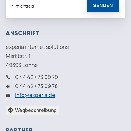
ANSCHRIFT
experia internet solutions
Marktstr. 1
49393 Lohne
0 44 42 / 73 09 79
0 44 42 / 73 09 78
i
n
f
o
@
e
x
p
e
r
i
a
.
d
e
Wegbeschreibung
PARTNER