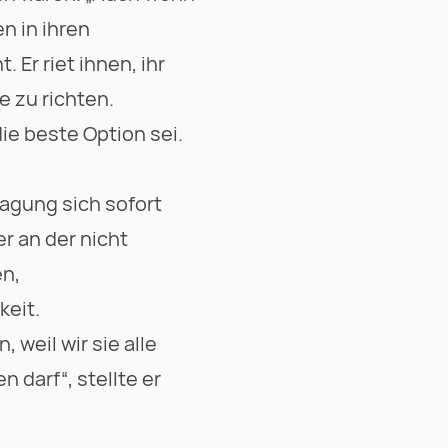
n in ihren
Er riet ihnen, ihr
 zu richten.
ie beste Option sei.
ragung sich sofort
r an der nicht
en,
keit.
weil wir sie alle
 darf“, stellte er