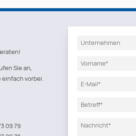
beraten!
ufen Sie an,
 einfach vorbei.
73 09 79