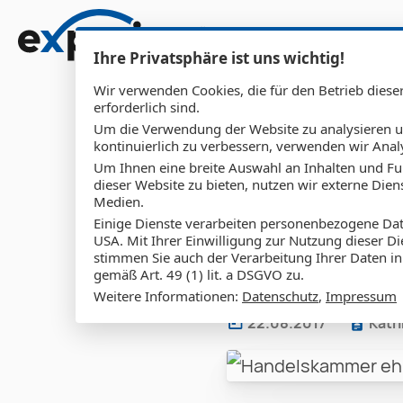
Sho
Über uns
Leistungen
O
Zum Inhalt springen
Ihre Privatsphäre ist uns wichtig!
Wir verwenden Cookies, die für den Betrieb diese
erforderlich sind.
Um die Verwendung der Website zu analysieren 
kontinuierlich zu verbessern, verwenden wir Anal
Um Ihnen eine breite Auswahl an Inhalten und Fu
Handels
dieser Website zu bieten, nutzen wir externe Dien
Medien.
Einige Dienste verarbeiten personenbezogene Dat
Berufsb
USA. Mit Ihrer Einwilligung zur Nutzung dieser Di
stimmen Sie auch der Verarbeitung Ihrer Daten i
gemäß Art. 49 (1) lit. a DSGVO zu.
Weitere Informationen:
Datenschutz
,
Impressum
22.08.2017
Katr