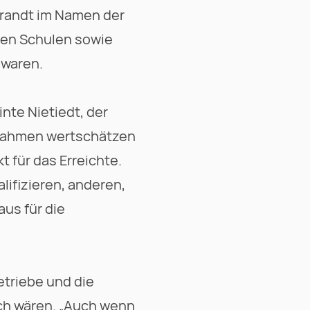
brandt im Namen der
den Schulen sowie
 waren.
nte Nietiedt, der
n Rahmen wertschätzen
 für das Erreichte.
lifizieren, anderen,
aus für die
etriebe und die
ch wären. „Auch wenn