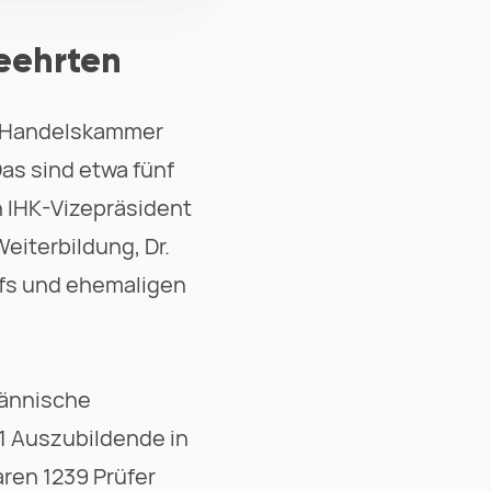
eehrten
nd Handelskammer
as sind etwa fünf
n IHK-Vizepräsident
eiterbildung, Dr.
efs und ehemaligen
männische
1 Auszubildende in
ren 1239 Prüfer