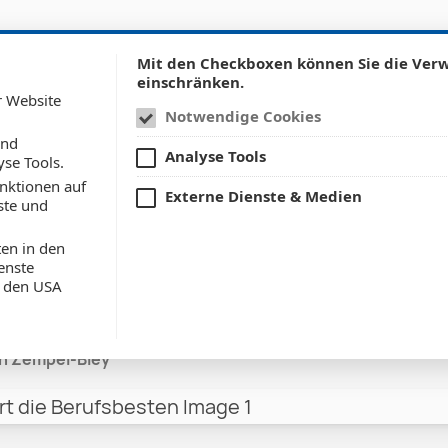
w submenu for: Leistungen
Show submenu for: Refe
utsourcing
Referenzen
News & Updates
Karriere
Mit den Checkboxen können Sie die Ve
einschränken.
r Website
Notwendige Cookies
und
Analyse Tools
yse Tools.
nktionen auf
kammer ehrt die
Externe Dienste & Medien
ste und
en in den
esten
enste
n den USA
in Zempel-Bley