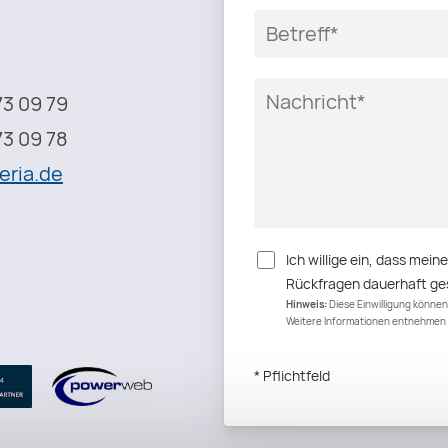
73 09 79
73 09 78
e
r
i
a
.
d
e