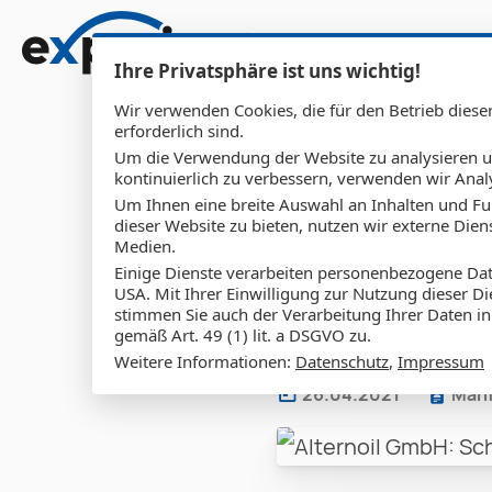
Sho
Über uns
Leistungen
O
Zum Inhalt springen
Ihre Privatsphäre ist uns wichtig!
Wir verwenden Cookies, die für den Betrieb diese
erforderlich sind.
Um die Verwendung der Website zu analysieren 
kontinuierlich zu verbessern, verwenden wir Anal
Um Ihnen eine breite Auswahl an Inhalten und Fu
Alterno
dieser Website zu bieten, nutzen wir externe Dien
Medien.
Einige Dienste verarbeiten personenbezogene Dat
Vertrieb
USA. Mit Ihrer Einwilligung zur Nutzung dieser Di
stimmen Sie auch der Verarbeitung Ihrer Daten i
gemäß Art. 49 (1) lit. a DSGVO zu.
Weitere Informationen:
Datenschutz
,
Impressum
26.04.2021
Manf