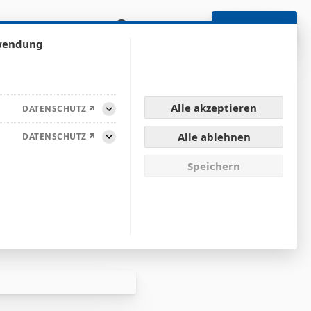
renzen
SUCHE
SUPPORT
KONTAKT
rwendung
Alle akzeptieren
DATENSCHUTZ
Aufklappen
n für
Alle ablehnen
DATENSCHUTZ
Aufklappen
Speichern