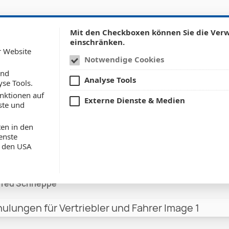
w submenu for: Leistungen
Show submenu for: Refe
utsourcing
Referenzen
News & Updates
Karriere
Mit den Checkboxen können Sie die Ve
einschränken.
r Website
Notwendige Cookies
und
Analyse Tools
yse Tools.
nktionen auf
il GmbH: Schulunge
Externe Dienste & Medien
ste und
en in den
ler und Fahrer
enste
n den USA
red Schneppe