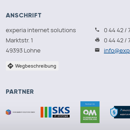
ANSCHRIFT
experia internet solutions
0 44 42 / 
Marktstr. 1
0 44 42 / 
49393 Lohne
i
n
f
o
@
e
x
p
Wegbeschreibung
PARTNER