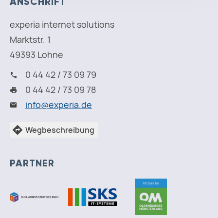
ANSCHRIFT
experia internet solutions
Marktstr. 1
49393 Lohne
0 44 42 / 73 09 79
0 44 42 / 73 09 78
i
n
f
o
@
e
x
p
e
r
i
a
.
d
e
Wegbeschreibung
PARTNER