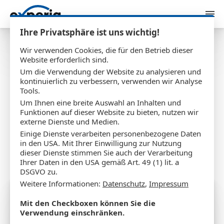
Zum Inhalt springen
Ihre Privatsphäre ist uns wichtig!
Wir verwenden Cookies, die für den Betrieb dieser
Website erforderlich sind.
Um die Verwendung der Website zu analysieren und
E-Mail: Einrichtung
kontinuierlich zu verbessern, verwenden wir Analyse
Tools.
der Thunderbird App
Um Ihnen eine breite Auswahl an Inhalten und
Funktionen auf dieser Website zu bieten, nutzen wir
für Android
externe Dienste und Medien.
Einige Dienste verarbeiten personenbezogene Daten
in den USA. Mit Ihrer Einwilligung zur Nutzung
dieser Dienste stimmen Sie auch der Verarbeitung
Ihrer Daten in den USA gemäß Art. 49 (1) lit. a
01.01.2025
Tobias Pankraz
DSGVO zu.
Weitere Informationen:
Datenschutz
,
Impressum
Mit den Checkboxen können Sie die
Verwendung einschränken.